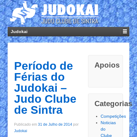
Judokai
Período de
Apoios
Férias do
Judokai –
Judo Clube
Categorias
de Sintra
Competições
Noticias
Publicado em
31 de Julho de 2014
por
do
Judokai
Clube