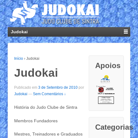
Judokai
Início
›
Judokai
Apoios
Judokai
Publicado em
3 de Setembro de 2010
por
Judokai
—
Sem Comentários ↓
História do Judo Clube de Sintra
Membros Fundadores
Categorias
Mestres, Treinadores e Graduados