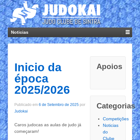
Noticias
Inicio da
Apoios
época
2025/2026
Categorias
Publicado em
6 de Setembro de 2025
por
Judokai
Competições
Caros judocas as aulas de judo já
Noticias
começaram!
do
Clube