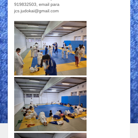
919832503, email para
jcs.judokai@gmail.com